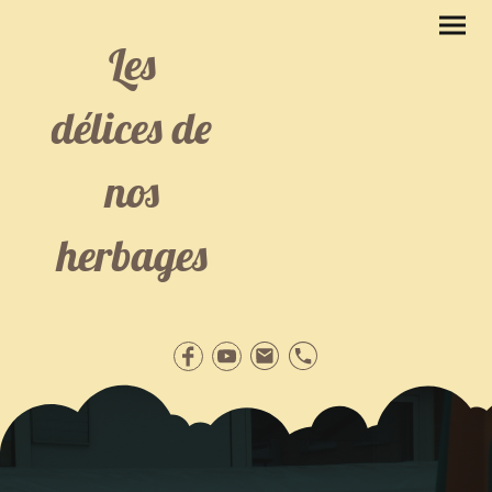
Les
délices de
nos
herbages