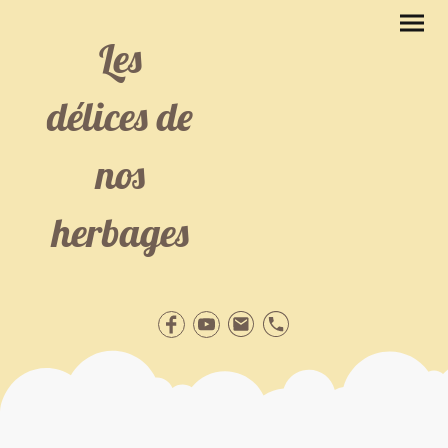
Les
délices de
nos
herbages